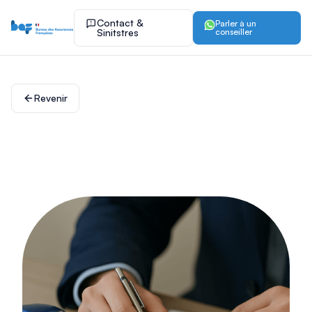
Contact &
Parler à un
Sinitstres
conseiller
Revenir