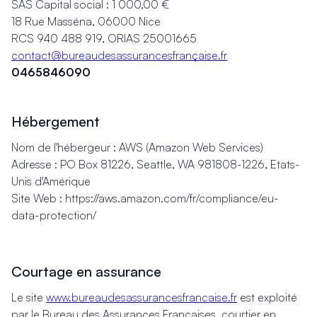
SAS Capital social : 1 000,00 €
18 Rue Masséna, 06000 Nice
RCS 940 488 919, ORIAS 25001665
contact@bureaudesassurancesfrançaise.fr
0465846090
Hébergement
Nom de l'hébergeur : AWS (Amazon Web Services)
Adresse : PO Box 81226, Seattle, WA 981808-1226, Etats-
Unis d'Amérique
Site Web : https://aws.amazon.com/fr/compliance/eu-
data-protection/
Courtage en assurance
Le site
www.bureaudesassurancesfrancaise.fr
est exploité
par le Bureau des Assurances Françaises, courtier en