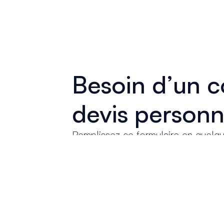
Besoin d’un c
devis personn
Remplissez ce formulaire en quelq
conseillers vous rappellera sous
2
répondre à toutes vos questions et
offre d’assurance. Nous sommes l
vous offrir une solution adaptée à 