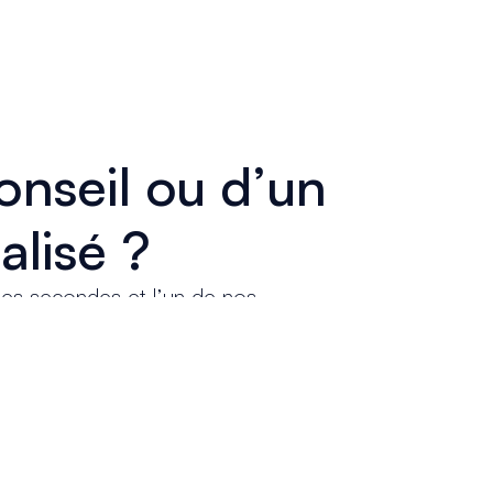
onseil ou d’un
alisé ?
ues secondes et l’un de nos
 heures maximum
pour
 vous proposer la meilleure
à pour vous accompagner et
votre budget et vos besoins.