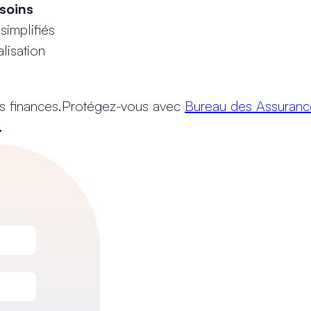
esoins
implifiés
lisation
vos finances.Protégez-vous avec
Bureau des Assuranc
.