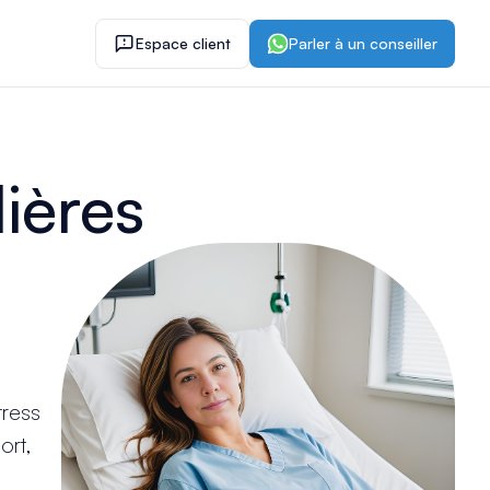
Espace client
Parler à un conseiller
ières
tress
ort,